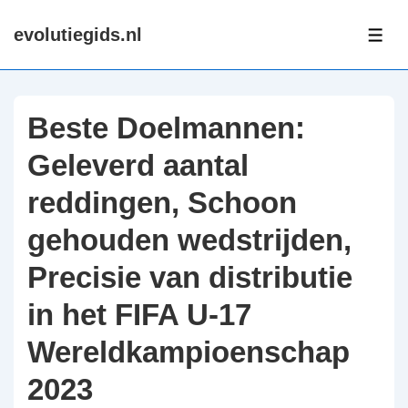
↓
evolutiegids.nl
Skip
ME
to
Main
Content
Beste Doelmannen:
Geleverd aantal
reddingen, Schoon
gehouden wedstrijden,
Precisie van distributie
in het FIFA U-17
Wereldkampioenschap
2023