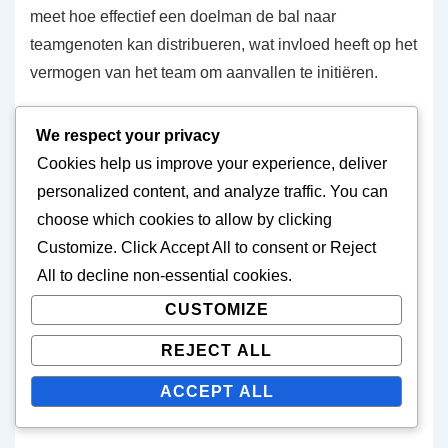
meet hoe effectief een doelman de bal naar
teamgenoten kan distribueren, wat invloed heeft op het
vermogen van het team om aanvallen te initiëren.
Hoge distributieprecisie helpt niet alleen bij het
We respect your privacy
behouden van balbezit, maar ook bij het lanceren van
Cookies help us improve your experience, deliver
tegenaanvallen. Doelmannen die uitblinken in dit
personalized content, and analyze traffic. You can
gebied worden vaak gezien als spelmakers vanuit de
choose which cookies to allow by clicking
achterhoede, wat bijdraagt aan de algehele strategie
Customize
. Click
Accept All
to consent or
Reject
van hun team. Coaches waarderen doelmannen die
All
to decline non-essential cookies.
nauwkeurige passes kunnen afleveren, aangezien dit
CUSTOMIZE
de uitkomsten van wedstrijden aanzienlijk kan
REJECT ALL
beïnvloeden.
ACCEPT ALL
Overzicht van toernooi prestaties