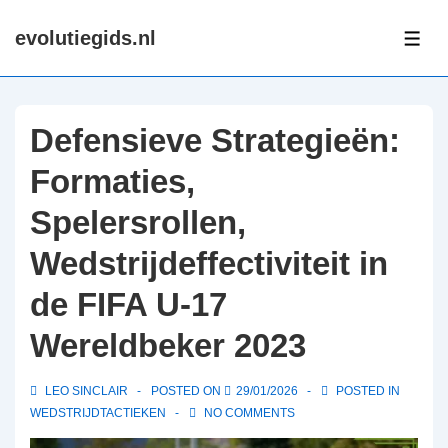
↓
evolutiegids.nl
Skip
ME
to
Main
Content
Defensieve Strategieën:
Formaties,
Spelersrollen,
Wedstrijdeffectiviteit in
de FIFA U-17
Wereldbeker 2023
LEO SINCLAIR
POSTED ON
29/01/2026
POSTED IN
WEDSTRIJDTACTIEKEN
NO COMMENTS