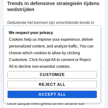
Trends in defensieve strategieën tijdens
wedstrijden
Gedurende het toernooi zijn verschillende trends in
defensieve strategieën naar voren gekomen. Een
We respect your privacy
opvallende trend is het toenemende gebruik van hoge
Cookies help us improve your experience, deliver
druk, waarbij teams druk uitoefenen op tegenstanders
personalized content, and analyze traffic. You can
in hun defensieve derde. Deze strategie heeft
choose which cookies to allow by clicking
bewezen effectief te zijn in het forceren van
Customize
. Click
Accept All
to consent or
Reject
balverliezen en het creëren van scoringskansen,
All
to decline non-essential cookies.
vooral voor teams met snelle, wendbare aanvallers.
CUSTOMIZE
Een andere trend is de nadruk op positioneel spel,
REJECT ALL
waarbij spelers specifieke rollen binnen hun formaties
ACCEPT ALL
behouden om defensieve stabiliteit te waarborgen.
Deze aanpak heeft geleid tot een afname van