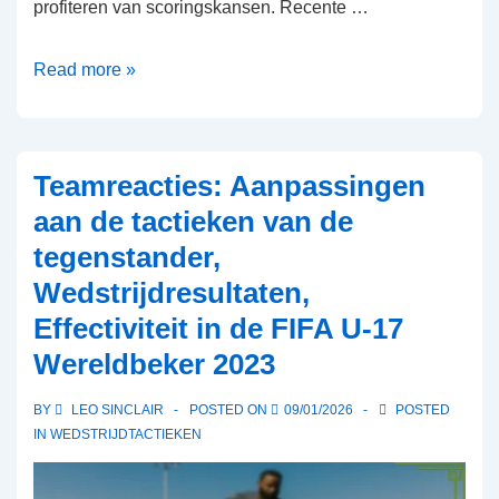
profiteren van scoringskansen. Recente …
Duitsland
Read more »
U-
17:
Defensieve
Teamreacties: Aanpassingen
strategieën,
aan de tactieken van de
Scoring
tegenstander,
efficiëntie,
Wedstrijdresultaten,
Wedstrijdresultaten
Effectiviteit in de FIFA U-17
Wereldbeker 2023
BY
LEO SINCLAIR
POSTED ON
09/01/2026
POSTED
IN
WEDSTRIJDTACTIEKEN