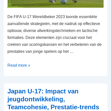
De FIFA U-17 Wereldbeker 2023 toonde essentiële
aanvallende strategieën, met de nadruk op effectieve
opbouw, diverse afwerkingstechnieken en tactische
formaties. Deze elementen zijn cruciaal voor het
creëren van scoringskansen en het verbeteren van de
prestaties van jonge spelers op het …
Aanvalsstrategieën:
Read more »
Opbouwspel,
Afwerkingstechnieken,
Wedstrijdanalyse
Japan U-17: Impact van
in
jeugdontwikkeling,
de
Teamcohesie, Prestatie-trends
FIFA