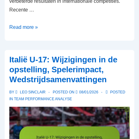
verbeterde resultaten in internationale competities.
Recente …
Japan
Read more »
U-
17:
Impact
Italië U-17: Wijzigingen in de
van
opstelling, Spelerimpact,
jeugdontwikkeling,
Wedstrijdsamenvattingen
Teamcohesie,
Prestatie-
BY
LEO SINCLAIR
POSTED ON
08/01/2026
POSTED
trends
IN
TEAM PERFORMANCE ANALYSE